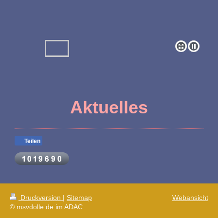
Aktuelles
Teilen
Druckversion
|
Sitemap
Webansicht
© msvdolle.de im ADAC